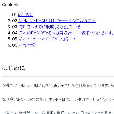
Contents
はじめに
01
AI-Native PMMとは何か——シンプルな定義
02
海外ではすでに既成事実化している
03
日本のPMMが取るべき再設計——「練る・研ぐ・動かす
04
ギアソリューションズができること
05
参考情報
06
はじめに
海外で「AI-Native PMM」という新カテゴリが注目を集めています。Pr
なぜ今、AI-Nativeなのか。日本のPMMは、この潮流から何を学ぶべ
本稿では、海外動向を一次情報で整理した上で、日本のPMMが抱え