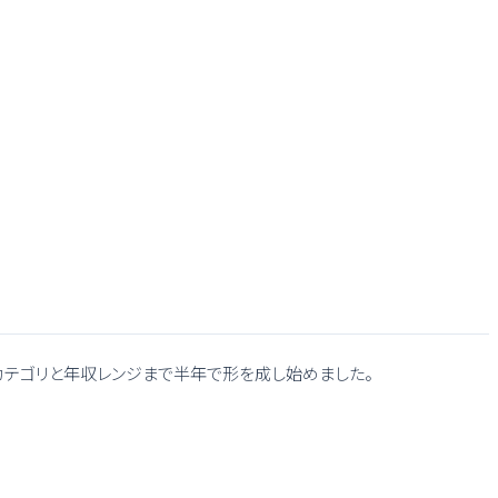
国では求人カテゴリと年収レンジまで半年で形を成し始めました。