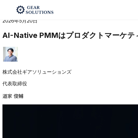
Home
/
レポート
/
AI-Native PMMはプロダクトマ
RevOps / PMM
2026年5月20日
AI-Native PMMはプロダクトマ
株式会社ギアソリューションズ
代表取締役
道家 俊輔