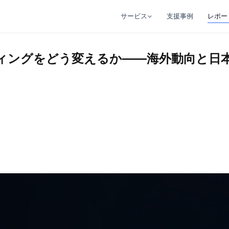
ーケティングをどう変えるか——海外動向と日本の課題を読み解く
サービス
支援事例
レポー
Strategy
事業の急所を見抜き、勝ち筋を定義する
ーケティングをどう変えるか——海外動向と
Engineering
実行装置を、AIで磨き上げる
Execution
人×AIで事業を高速で動かす
Training
動かせる型を、組織に移植する
Others
自社事業・プロダクト・メディア