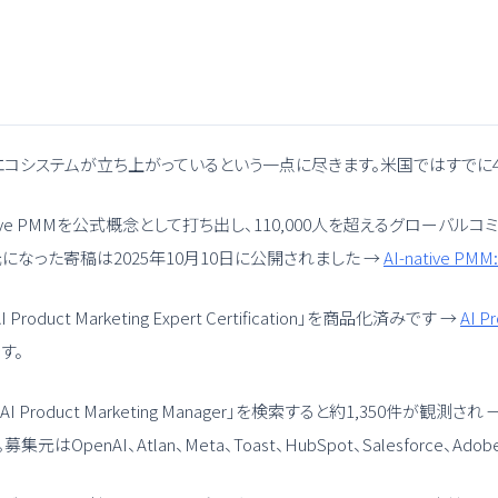
は、エコシステムが立ち上がっているという一点に尽きます。米国ではすでに
10月にAI-Native PMMを公式概念として打ち出し、110,000人を超えるグ
整理の元になった寄稿は2025年10月10日に公開されました →
AI-native PMM:
duct Marketing Expert Certification」を商品化済みです →
AI Pr
す。
oduct Marketing Manager」を検索すると約1,350件が観測され 
。募集元はOpenAI、Atlan、Meta、Toast、HubSpot、Salesfo