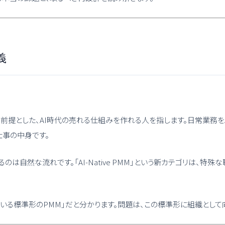
義
せることを前提とした、AI時代の売れる仕組みを作れる人を指します。日常業
の仕事の中身です。
になるのは自然な流れです。「AI-Native PMM」という新カテゴリは
でに来ている標準形のPMM」だと分かります。問題は、この標準形に組織とし