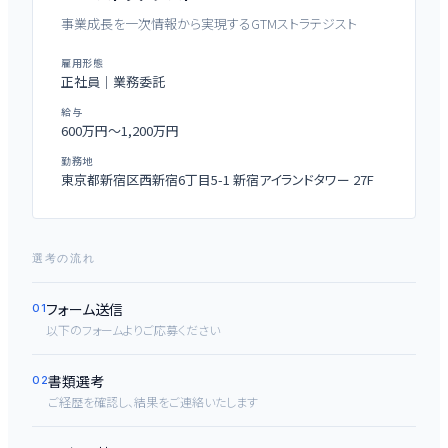
事業成長を一次情報から実現するGTMストラテジスト
雇用形態
正社員｜業務委託
給与
600万円〜1,200万円
勤務地
東京都新宿区西新宿6丁目5-1 新宿アイランドタワー 27F
選考の流れ
フォーム送信
01
以下のフォームよりご応募ください
書類選考
02
ご経歴を確認し、結果をご連絡いたします